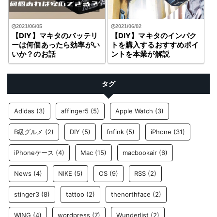
2021/06/05
2021/06/02
【DIY】マキタのバッテリ
【DIY】マキタのインパク
ーは何個あったら効率がい
トを購入するおすすめポイ
いか？のお話
ントを本業が解説
タグ
Adidas
(3)
affinger5
(5)
Apple Watch
(3)
B級グルメ
(2)
DIY
(5)
fnfink
(5)
iPhone
(31)
iPhoneケース
(4)
Mac
(15)
macbookair
(6)
News
(4)
NIKE
(5)
OS
(9)
RSS
(2)
stinger3
(8)
tattoo
(2)
thenorthface
(2)
WING
(4)
wordpress
(7)
Wunderlist
(2)