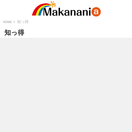
>
知っ得
HOME
知っ得