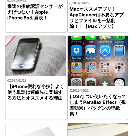
2013/09/11
2014/08/26
爆速の指紋認証センサーが
Macオススメアプリ！
えげつない！Apple、
AppCleanerは不要なアプ
iPhone 5sを発表！
リとファイルを一括削
除！！【Macアプリ】
2014/01/19
【iPhone便利な小技】よく
2013/09/22
使う単語は連絡先に登録す
[iOS7] つい使いたくなって
る方法とオススメする理由
しまうParallax Effect（視
差効果）バツグンの壁紙
集！