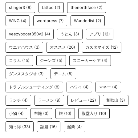
stinger3
(8)
tattoo
(2)
thenorthface
(2)
WING
(4)
wordpress
(7)
Wunderlist
(2)
yeezyboost350v2
(4)
うどん
(3)
アプリ
(12)
ウエアハウス
(3)
オススメ
(20)
カスタマイズ
(12)
コラム
(15)
ジーンズ
(5)
スニーカーケア
(4)
ダンススタジオ
(3)
デニム
(5)
トラブルシューティング
(8)
ハワイ
(4)
マネー
(4)
ランチ
(4)
ラーメン
(9)
レビュー
(22)
和歌山
(3)
小物
(4)
布施
(3)
旅
(10)
殿堂入り
(10)
知っ得
(33)
話題
(16)
起業
(4)