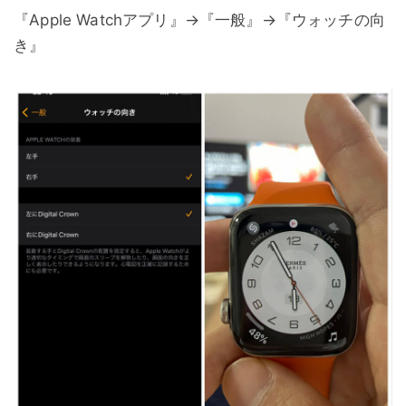
『Apple Watchアプリ』→『一般』→『ウォッチの向
き』