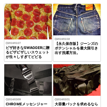
2014/01/18
【永久保存版】ジーンズの
2014/01/27
ピザ好きなSWAGGERに贈
ポテンシャルを最大限引き
るピザピザしいスウェット
出す洗濯方法。
が生々しすぎてビビる
2014/03/09
2014/03/31
CHROMEメッセンジャー
大容量バックを求めるなら