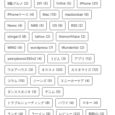
B級グルメ
(2)
DIY
(5)
fnfink
(5)
iPhone
(31)
iPhoneケース
(4)
Mac
(15)
macbookair
(6)
News
(4)
NIKE
(5)
OS
(9)
RSS
(2)
stinger3
(8)
tattoo
(2)
thenorthface
(2)
WING
(4)
wordpress
(7)
Wunderlist
(2)
yeezyboost350v2
(4)
うどん
(3)
アプリ
(12)
ウエアハウス
(3)
オススメ
(20)
カスタマイズ
(12)
コラム
(15)
ジーンズ
(5)
スニーカーケア
(4)
ダンススタジオ
(3)
デニム
(5)
トラブルシューティング
(8)
ハワイ
(4)
マネー
(4)
ランチ
(4)
ラーメン
(9)
レビュー
(22)
和歌山
(3)