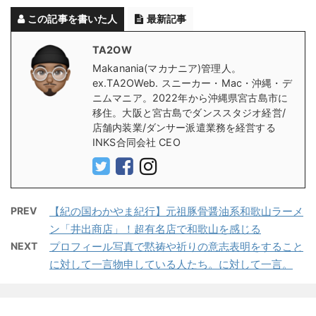
この記事を書いた人
最新記事
TA2OW
Makanania(マカナニア)管理人。
ex.TA2OWeb. スニーカー・Mac・沖縄・デ
ニムマニア。2022年から沖縄県宮古島市に
移住。大阪と宮古島でダンススタジオ経営/
店舗内装業/ダンサー派遣業務を経営する
INKS合同会社 CEO
PREV
【紀の国わかやま紀行】元祖豚骨醤油系和歌山ラーメ
ン「井出商店」！超有名店で和歌山を感じる
NEXT
プロフィール写真で黙祷や祈りの意志表明をすること
に対して一言物申している人たち。に対して一言。