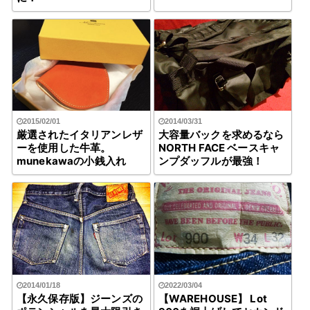
2015/02/01
2014/03/31
厳選されたイタリアンレザ
大容量バックを求めるなら
ーを使用した牛革。
NORTH FACE ベースキャ
munekawaの小銭入れ
ンプダッフルが最強！
2022/03/04
2014/01/18
【WAREHOUSE】 Lot
【永久保存版】ジーンズの