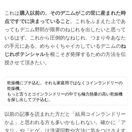
これは
購入以前の、そのデニムがこの世に産まれた時
点ですでに決まっていること
。これをふまえた上であ
ってもデニム野郎が限界のねじれを出したいと思って
いるはず。これから圧倒的なねじれ、つまり今あなた
の手元にある、めちゃくちゃイカしているデニムの
ね
じれポテンシャル
を根こそぎ発揮するための方法を伝
授させて頂きたい。
乾燥機にブチ込む。それも家庭用ではなくコインランドリーの
乾燥機。
もっと言うとコインランドリーの中でも極力熱量の高い乾燥機
を探し出してブチ込む。
以前の記事を読まれた方だと「結局コインランドリー
かよ」と思われる方も多いかもしれない。確かに「ア
タリ」や「ヒゲ」は洗濯回数や方法に気をつけさえす