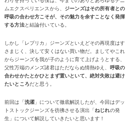
わりを持っている僕は、今までのありとあらゆるデニ
ムエクスペリエンスから、
ジーンズはその所有者との
呼吸の合わせ方こそが、その魅力を余すことなく発揮
する方法
と結論付いている。
しかし「レプリカ」ジーンズといえどその再現度はす
さまじく、決して安くはない買い物だ。ましてやこれ
からジーンズを我が子のように育て上げようとする、
父性万端のメンズ諸君はただならぬ情熱ゆえ、
呼吸の
合わせかたとかひとまず置いといて、絶対失敗は避け
たいところ
だと思う。
前回は「
洗濯
」について徹底解説したが、今回はデッ
トストックジーンズを彷彿させる演出「
ねじれ
の発
生」について解説していきたいと思います！