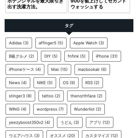
900を裾上げしてセカンド
ポテンシャルを最大限引き
ウォッシュする
出す洗濯方法。
タグ
Adidas
(3)
affinger5
(5)
Apple Watch
(3)
B級グルメ
(2)
DIY
(5)
fnfink
(5)
iPhone
(31)
iPhoneケース
(4)
Mac
(15)
macbookair
(6)
News
(4)
NIKE
(5)
OS
(9)
RSS
(2)
stinger3
(8)
tattoo
(2)
thenorthface
(2)
WING
(4)
wordpress
(7)
Wunderlist
(2)
yeezyboost350v2
(4)
うどん
(3)
アプリ
(12)
ウエアハウス
(3)
オススメ
(20)
カスタマイズ
(12)