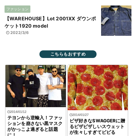
ファッション
【WAREHOUSE】Lot 2001XX ダウンポ
ケット1920 model
2022/3/6
こちらもおすすめ
2014/01/12
2014/01/27
テヨンから逆輸入！ファッ
ピザ好きなSWAGGERに贈
ションを崩さない黒マスク
るピザピザしいスウェット
がかっこよ過ぎると話題
が生々しすぎてビビる
に！