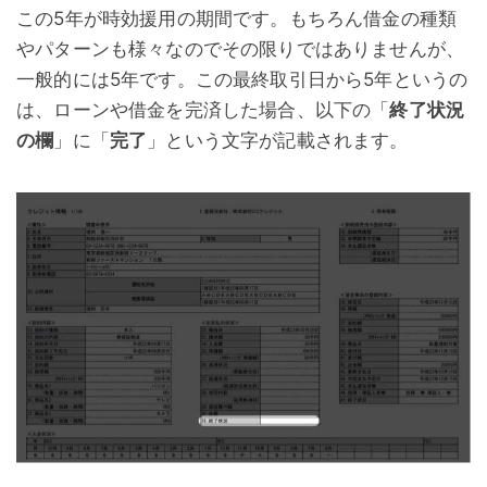
この5年が時効援用の期間です。もちろん借金の種類
やパターンも様々なのでその限りではありませんが、
一般的には5年です。この最終取引日から5年というの
は、ローンや借金を完済した場合、以下の「
終了状況
の欄
」に「
完了
」という文字が記載されます。