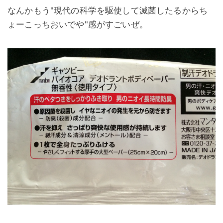
なんかもう
"現代の科学を駆使して滅菌したるからち
ょーこっちおいでや"
感がすごいぜ。