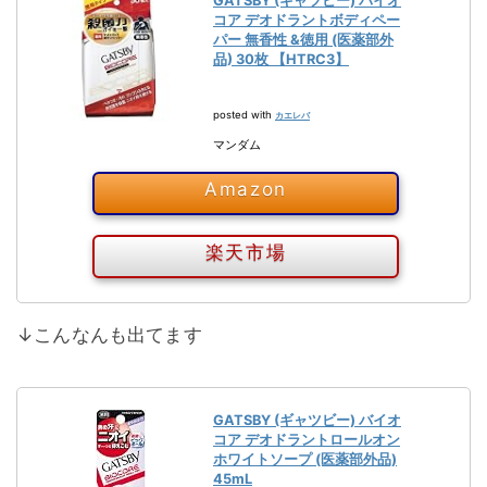
GATSBY (ギャツビー) バイオ
コア デオドラントボディペー
パー 無香性 &徳用 (医薬部外
品) 30枚 【HTRC3】
posted with
カエレバ
マンダム
Amazon
楽天市場
↓こんなんも出てます
GATSBY (ギャツビー) バイオ
コア デオドラントロールオン
ホワイトソープ (医薬部外品)
45mL