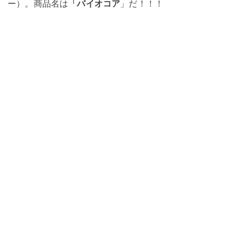
ー）。商品名は
「バイオコア
」だ！！！