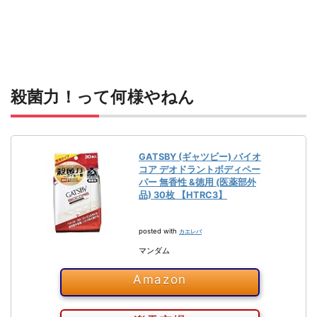
殺菌力！って何様やねん
GATSBY (ギャツビー) バイオ
コア デオドラントボディペー
パー 無香性 &徳用 (医薬部外
品) 30枚 【HTRC3】
posted with
カエレバ
マンダム
Amazon