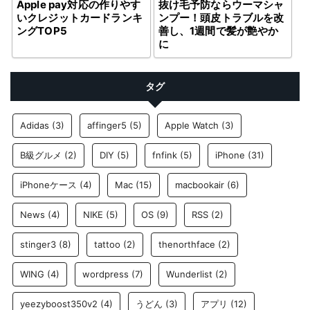
抜け毛予防ならウーマシャ
Apple pay対応の作りやす
ンプー！頭皮トラブルを改
いクレジットカードランキ
善し、1週間で髪が艶やか
ングTOP5
に
タグ
Adidas
(3)
affinger5
(5)
Apple Watch
(3)
B級グルメ
(2)
DIY
(5)
fnfink
(5)
iPhone
(31)
iPhoneケース
(4)
Mac
(15)
macbookair
(6)
News
(4)
NIKE
(5)
OS
(9)
RSS
(2)
stinger3
(8)
tattoo
(2)
thenorthface
(2)
WING
(4)
wordpress
(7)
Wunderlist
(2)
yeezyboost350v2
(4)
うどん
(3)
アプリ
(12)