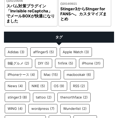
2021/06/06
2014/08/21
スパム対策プラグイン
Stinger3からStnger for
「Invisible reCaptcha」
FANSへ。カスタマイズま
でメールBOXが快適になり
とめ
ました
タグ
Adidas
(3)
affinger5
(5)
Apple Watch
(3)
B級グルメ
(2)
DIY
(5)
fnfink
(5)
iPhone
(31)
iPhoneケース
(4)
Mac
(15)
macbookair
(6)
News
(4)
NIKE
(5)
OS
(9)
RSS
(2)
stinger3
(8)
tattoo
(2)
thenorthface
(2)
WING
(4)
wordpress
(7)
Wunderlist
(2)