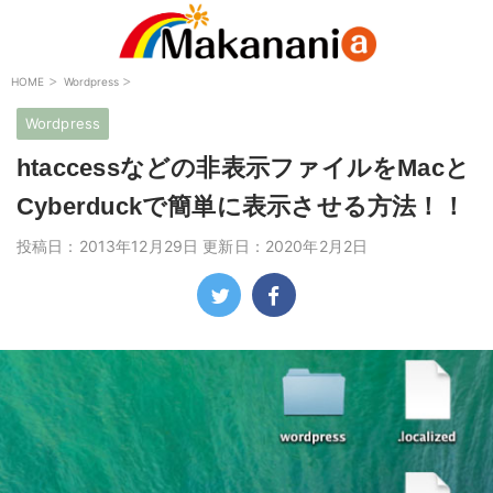
>
>
HOME
Wordpress
Wordpress
htaccessなどの非表示ファイルをMacと
Cyberduckで簡単に表示させる方法！！
投稿日：2013年12月29日 更新日：
2020年2月2日